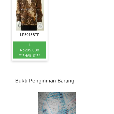
LP3013BTF
L
Rp285.000
***HABIS***
Bukti Pengiriman Barang