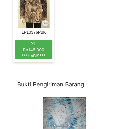
LP10376PBK
XL
Rp148.000
***HABIS***
Bukti Pengiriman Barang