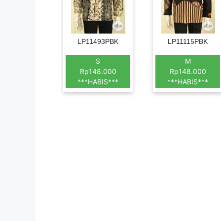
LP11493PBK
LP11115PBK
S
M
Rp148.000
Rp148.000
***HABIS***
***HABIS***