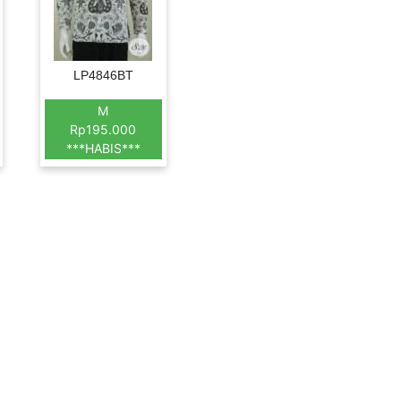
LP4846BT
M
Rp195.000
***HABIS***