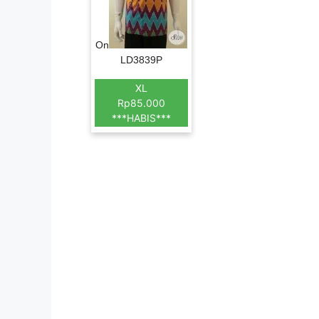
On
LD3839P
XL
Rp85.000
***HABIS***