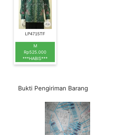
LP4715TF
M
Rp525.000
***HABIS***
Bukti Pengiriman Barang