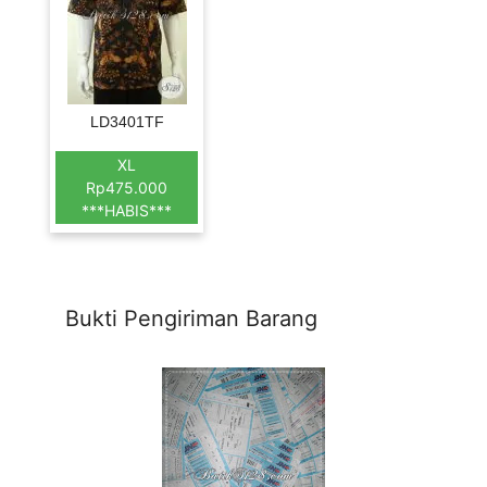
LD3401TF
XL
Rp475.000
***HABIS***
Bukti Pengiriman Barang