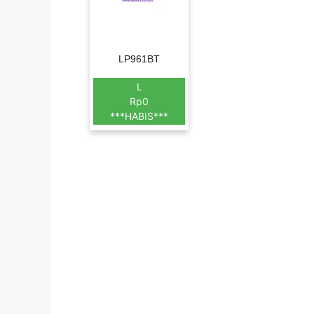
LP961BT
L
Rp0
***HABIS***