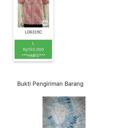
LD6319C
L
Rp150.000
***HABIS***
Bukti Pengiriman Barang