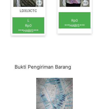
LD313CTC
L
Rp0
Rp0
***HABIS***
***HABIS***
Bukti Pengiriman Barang