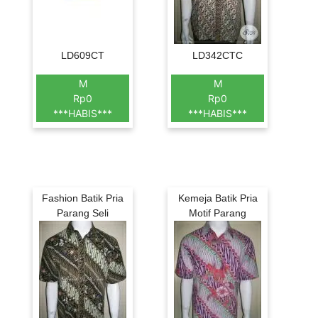
LD609CT
LD342CTC
M
M
Rp0
Rp0
***HABIS***
***HABIS***
Fashion Batik Pria
Kemeja Batik Pria
Parang Seli
Motif Parang