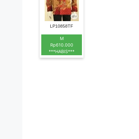
LP10858TF
M
Rp610.000
***HABIS***