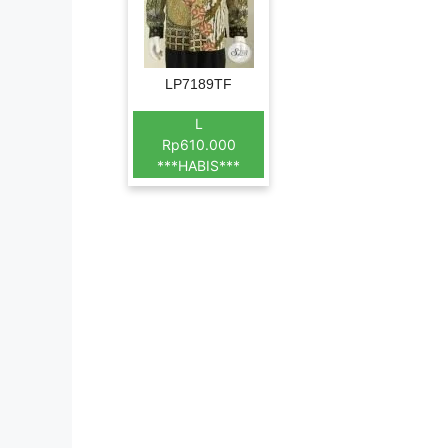
LP7189TF
L
Rp610.000
***HABIS***