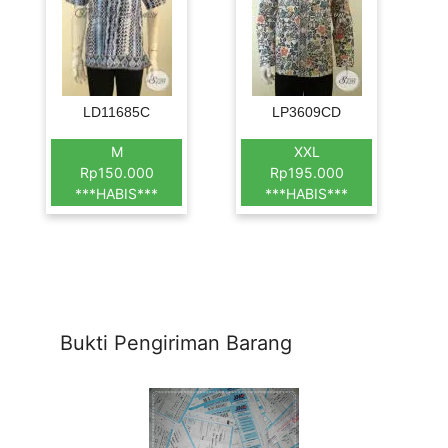
LD11685C
LP3609CD
M
XXL
Rp150.000
Rp195.000
***HABIS***
***HABIS***
Bukti Pengiriman Barang