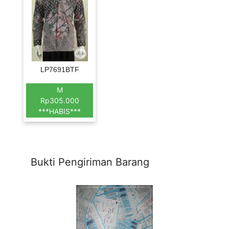
LP7691BTF
M
Rp305.000
***HABIS***
Bukti Pengiriman Barang