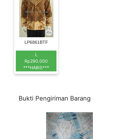
LP6861BTF
L
Rp290.000
***HABIS***
Bukti Pengiriman Barang