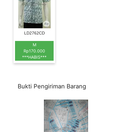
LD2762CD
M
Rp170.000
***HABIS***
Bukti Pengiriman Barang