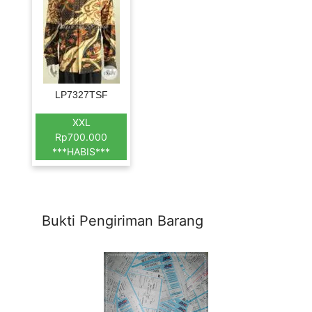
LP7327TSF
XXL
Rp700.000
***HABIS***
Bukti Pengiriman Barang