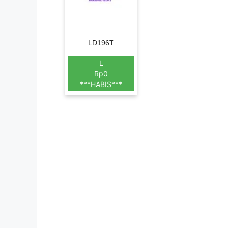
LD196T
L
Rp0
***HABIS***