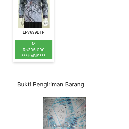
LP7699BTF
M
Rp305.000
***HABIS***
Bukti Pengiriman Barang