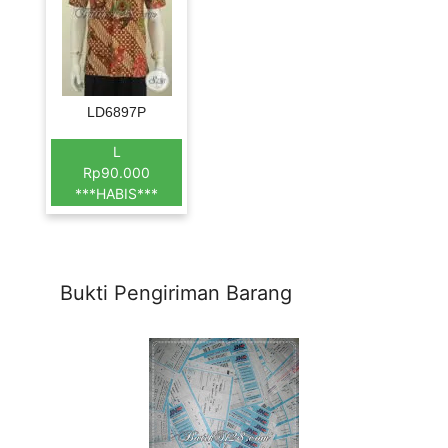
LD6897P
L
Rp90.000
***HABIS***
Bukti Pengiriman Barang