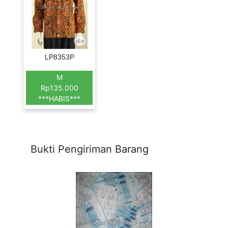
LP8353P
M
Rp135.000
***HABIS***
Bukti Pengiriman Barang