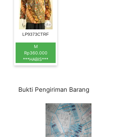
LP9373CTRF
M
Rp360.000
***HABIS***
Bukti Pengiriman Barang