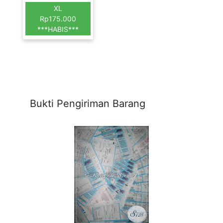
XL
Rp175.000
***HABIS***
Bukti Pengiriman Barang