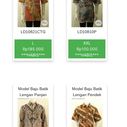
LD10821CTG
LD10810P
L
XXL
Rp185.000
Rp100.000
***HABIS***
***HABIS***
Model Baju Batik
Model Baju Batik
Lengan Panjan
Lengan Pendek