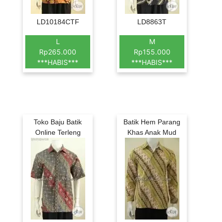
LD10184CTF
LD8863T
L
M
Rp265.000
Rp155.000
***HABIS***
***HABIS***
Toko Baju Batik
Batik Hem Parang
Online Terleng
Khas Anak Mud