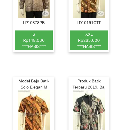
LP10378PB
LD10191CTF
S
XXL
Rp148.000
Rp265.000
***HABIS***
***HABIS***
Model Baju Batik
Produk Batik
Solo Elegan M
Terbaru 2019, Baj