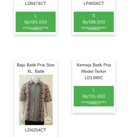
LD8474CT
LP4556CT
L
S
Rp185.000
Rp198.000
***HABIS***
***HABIS***
Baju Batik Pria Size
Kemeja Batik Pria
XL, Batik
Model Terkin
LD1380C
L
Rp155.000
***HABIS***
LD4254CT