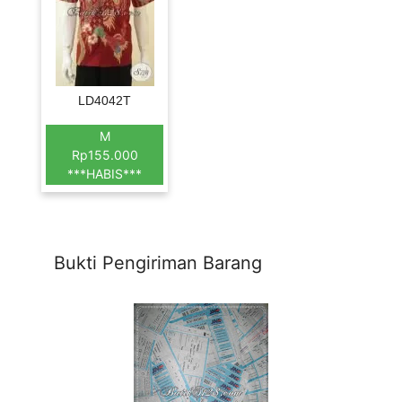
LD4042T
M
Rp155.000
***HABIS***
Bukti Pengiriman Barang