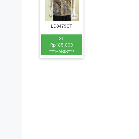
LD8479CT
XL
Rp185.000
***HABIS***