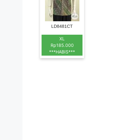
LD8481CT
XL
Rp185.000
***HABIS***