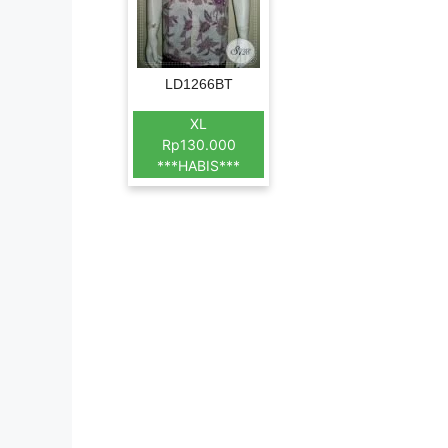
LD1266BT
XL
Rp130.000
***HABIS***