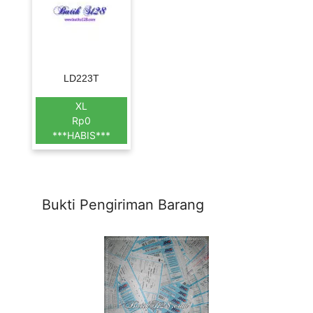
LD223T
XL
Rp0
***HABIS***
Bukti Pengiriman Barang