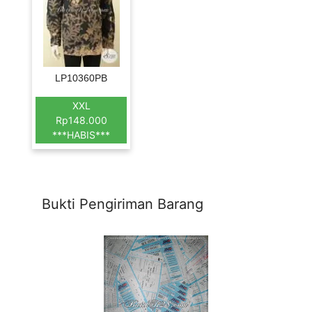
LP10360PB
XXL
Rp148.000
***HABIS***
Bukti Pengiriman Barang