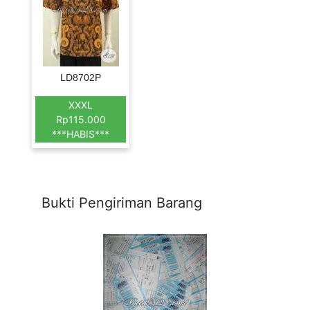
LD8702P
XXXL
Rp115.000
***HABIS***
Bukti Pengiriman Barang