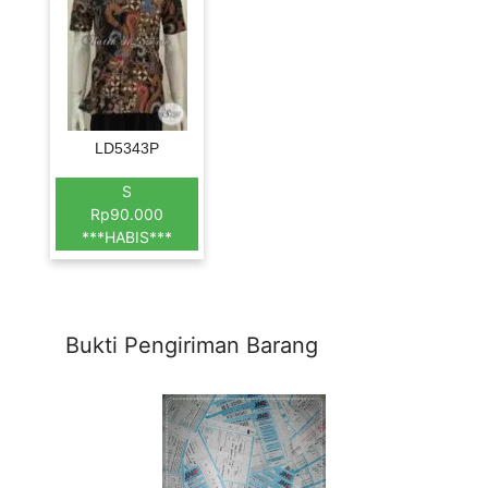
LD5343P
S
Rp90.000
***HABIS***
Bukti Pengiriman Barang