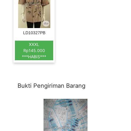
LD10327PB
XXXL
Rp145.000
***HABIS***
Bukti Pengiriman Barang