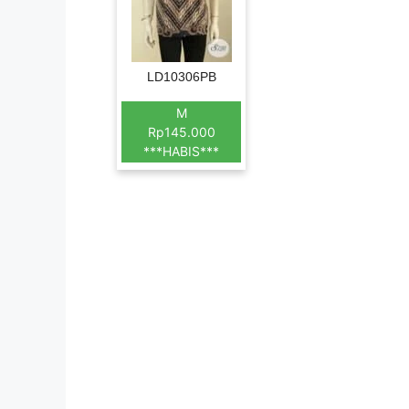
LD10306PB
M
Rp145.000
***HABIS***