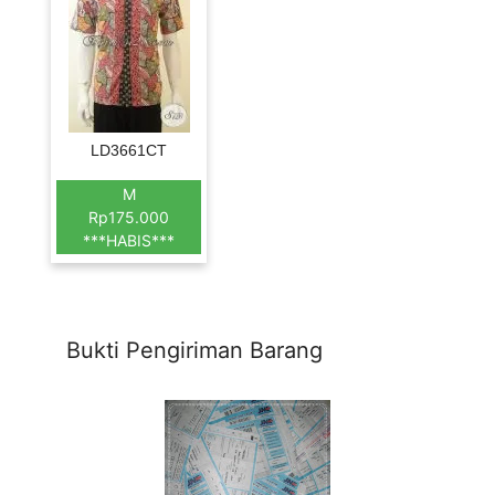
LD3661CT
M
Rp175.000
***HABIS***
Bukti Pengiriman Barang