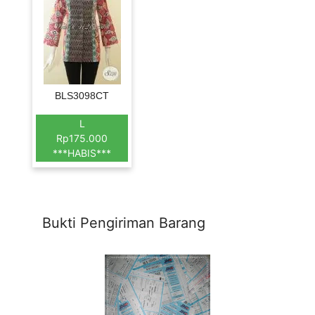
BLS3098CT
L
Rp175.000
***HABIS***
Bukti Pengiriman Barang