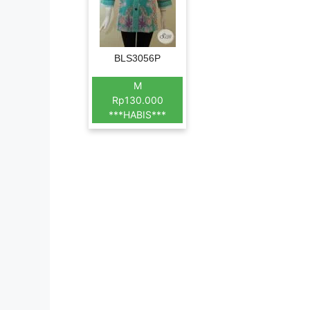
BLS3056P
M
Rp130.000
***HABIS***