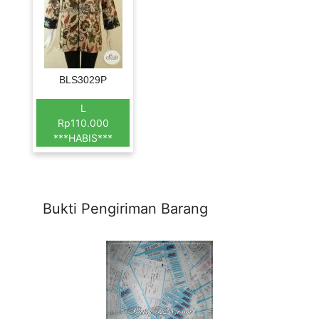
BLS3029P
L
Rp110.000
***HABIS***
Bukti Pengiriman Barang