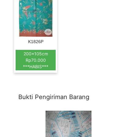
K1826P
200x105cm
Rp70.000
***HABIS***
Bukti Pengiriman Barang