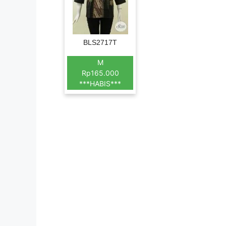
BLS2717T
M
Rp165.000
***HABIS***