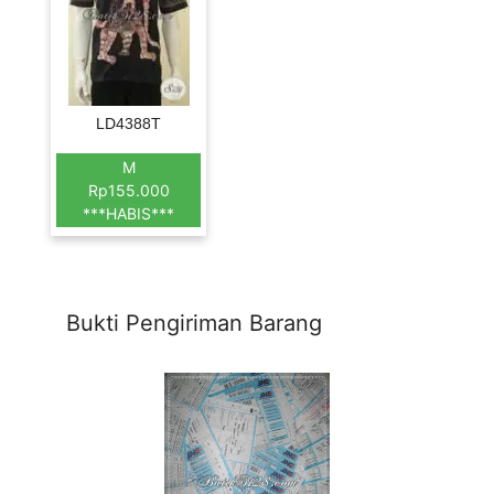
LD4388T
M
Rp155.000
***HABIS***
Bukti Pengiriman Barang