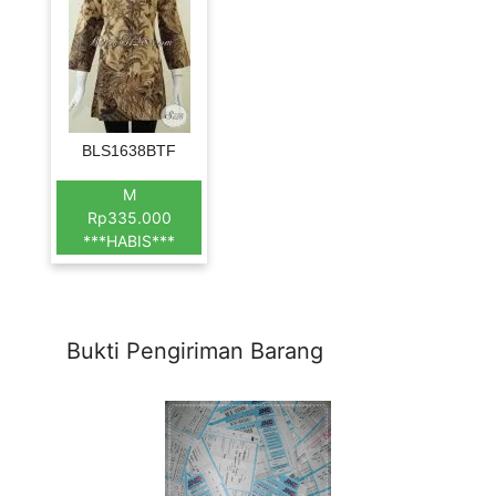
BLS1638BTF
M
Rp335.000
***HABIS***
Bukti Pengiriman Barang