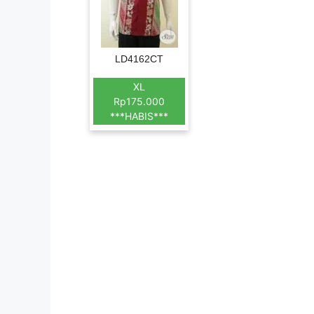
LD4162CT
XL
Rp175.000
***HABIS***