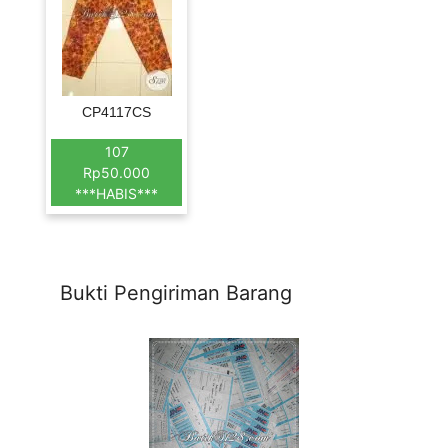
CP4117CS
107
Rp50.000
***HABIS***
Bukti Pengiriman Barang