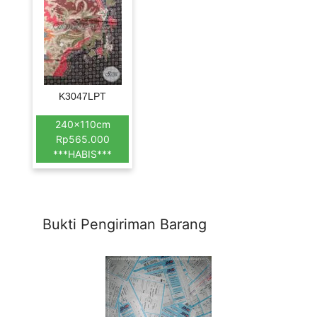
K3047LPT
240x110cm
Rp565.000
***HABIS***
Bukti Pengiriman Barang