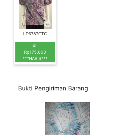
LD6737CTG
XL
Rp175.000
***HABIS***
Bukti Pengiriman Barang