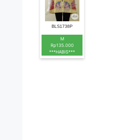
BLS1738P
M
Rp135.000
***HABIS***