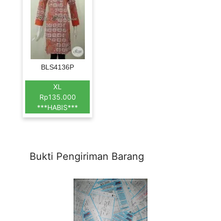
BLS4136P
XL
Rp135.000
***HABIS***
Bukti Pengiriman Barang