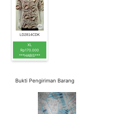
LD2814CDK
XL
Rp170.000
***HABIS***
Bukti Pengiriman Barang