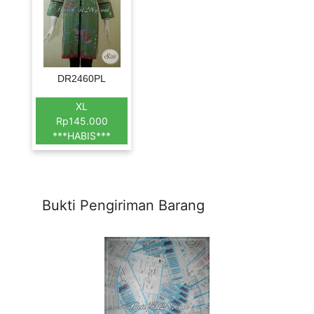
DR2460PL
XL
Rp145.000
***HABIS***
Bukti Pengiriman Barang