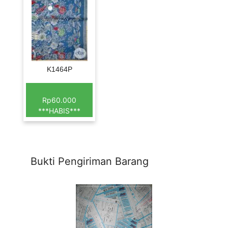
K1464P
Rp60.000
***HABIS***
Bukti Pengiriman Barang