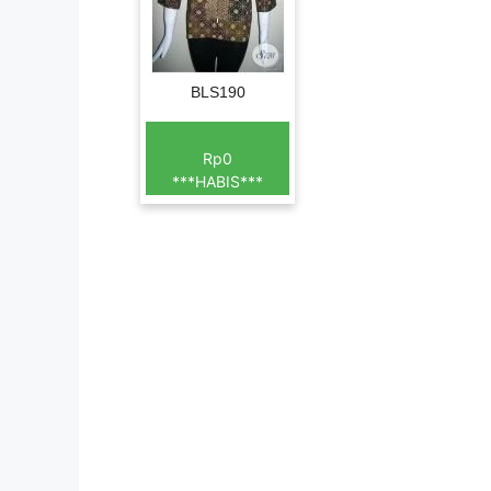
BLS190
Rp0
***HABIS***